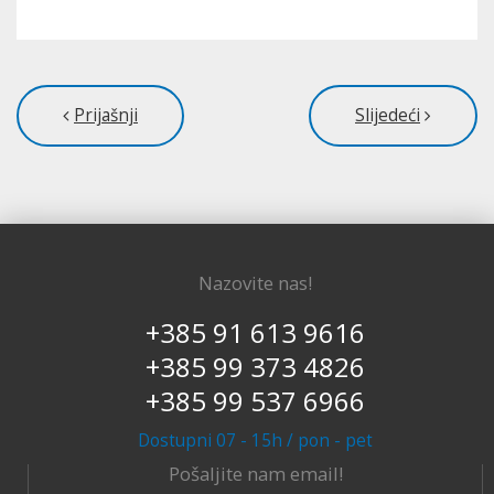
Prijašnji
Slijedeći
Nazovite nas!
+385 91 613 9616
+385 99 373 4826
+385 99 537 6966
Dostupni 07 - 15h / pon - pet
Pošaljite nam email!