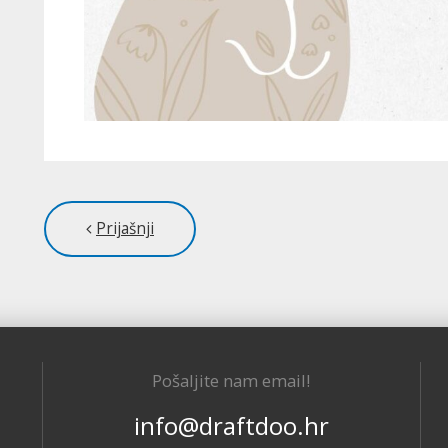
Prijašnji
Pošaljite nam email!
info@draftdoo.hr