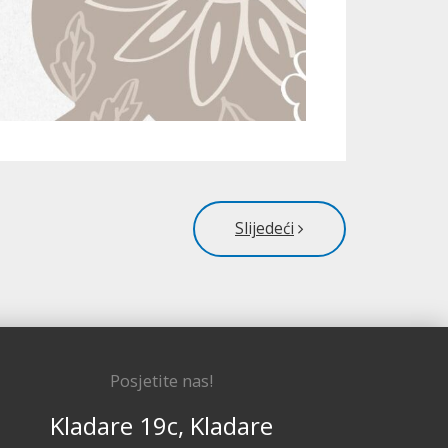
Slijedeći
Posjetite nas!
Kladare 19c, Kladare