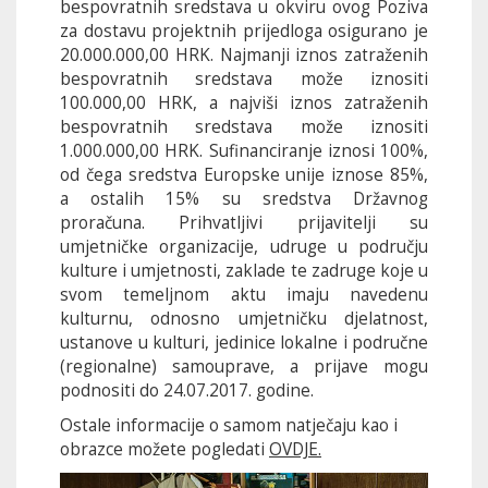
bespovratnih sredstava u okviru ovog Poziva
za dostavu projektnih prijedloga osigurano je
20.000.000,00 HRK. Najmanji iznos zatraženih
bespovratnih sredstava može iznositi
100.000,00 HRK, a najviši iznos zatraženih
bespovratnih sredstava može iznositi
1.000.000,00 HRK. Sufinanciranje iznosi 100%,
od čega sredstva Europske unije iznose 85%,
a ostalih 15% su sredstva Državnog
proračuna. Prihvatljivi prijavitelji su
umjetničke organizacije, udruge u području
kulture i umjetnosti, zaklade te zadruge koje u
svom temeljnom aktu imaju navedenu
kulturnu, odnosno umjetničku djelatnost,
ustanove u kulturi, jedinice lokalne i područne
(regionalne) samouprave, a prijave mogu
podnositi do 24.07.2017. godine.
Ostale informacije o samom natječaju kao i
obrazce možete pogledati
OVDJE.