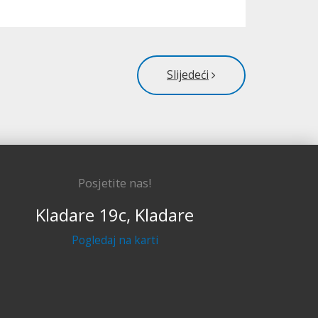
Slijedeći
Posjetite nas!
Kladare 19c, Kladare
Pogledaj na karti