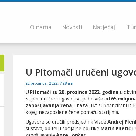
O nama
Novosti
Natječaji
Tur
U Pitomači uručeni ugovor
22 prosinca , 2022, 7:28 am
U
Pitomači su 20. prosinca 2022. godine
u okviru
Srijem uručeni ugovori vrijedni više od
65 milijun
zapošljavanja žena – faza III.”
sufinancirani iz 
kojeg nezaposlene žene pomažu starijima.
Ugovore su uručili predsjednik Vlade
Andrej Plen
sustava, obitelj i socijalne politike
Marin Piletić
i 
zapošljavanje
Ante Lončar
.