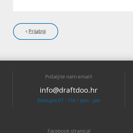
Prijašnji
Pošaljite nam email!
info@draftdoo.hr
Dostupni 07 - 15h / pon - pet
Facebook stranica!