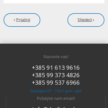
Prijašnji
Slijedeći
Nazovite nas!
+385 91 613 9616
+385 99 373 4826
+385 99 537 6966
Dostupni 07 - 15h / pon - pet
Pošaljite nam email!