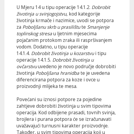
U Mjeru 14 u tipu operacije 14.1.2.
Dobrobit
životinja u svinjogojstvu
, kod kategorije
životinja krmače i nazimice, uvodi se potpora
za
Poboljšanu skrb u prasilištu
te
Smanjenje
toplinskog stresa
u ljetnim mjesecima
pojačanim protokom zraka ili raspršivanjem
vodom. Dodatno, u tipu operacije
14.1.4.
Dobrobit životinja u kozarstvu
i tipu
operacije 14.1.5.
Dobrobit životinja u
ovčarstvu
uvedeno je novo područje dobrobiti
životinja
Poboljšana hranidba
te je uvedena
diferencirana potpora za koze i ovce u
proizvodnji mlijeka te mesa.
Povećani su iznosi potpore za pojedine
zahtjeve dobrobiti životinja u svim tipovima
operacija. Kod odbijene prasadi, tovnih svinja,
brojlera i purana potpora će se izračunavati
uvažavajući turnusni karakter proizvodnje.
Također, u svim tipovima operacija koji u