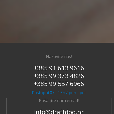
Nazovite nas!
+385 91 613 9616
+385 99 373 4826
+385 99 537 6966
Dostupni 07 - 15h / pon - pet
Pošaljite nam email!
info@draftdoo.hr