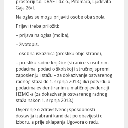
prostoriji t.d. DRAFT d.o.o., Pitomača, Ljudevita
Gaja 26/I.
Na oglas se mogu prijaviti osobe oba spola.
Prijavi treba priložiti:
– prijava na oglas (molba),
– životopis,
– osobna iskaznica (presliku obje strane),
– presliku radne knjižice (stranice s osobnim
podacima, podaci o školskoj i stručnoj spremi,
zaposlenju i stažu – za dokazivanje ostvarenog
radnog staža do 1. srpnja 2013.) ili/i potvrdu o
podacima evidentiranim u matičnoj evidenciji
HZMO-a (za dokazivanje ostvarenog radnog
staža nakon 1. srpnja 2013.)
Uvjerenje o zdravstvenoj sposobnosti
dostavlja izabrani kandidat po obavijesti o
izboru, a prije sklapanja Ugovora o radu.