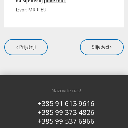
na sljedećoj
poveznici
.
Izvor:
MRRFEU
Prijašnji
Slijedeći
Nazovite nas!
+385 91 613 9616
+385 99 373 4826
+385 99 537 6966