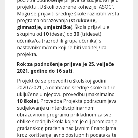
poziv za podnošenje prijava za sudjelovanje u
projektu „U školi otvorene kohezije, ASOC“.
Mogu se prijaviti srednje škole različitih vrsta
programa obrazovanja (
strukovne,
gimnazije, umjetničke
). Škola prijavljuje
skupinu od
10
(deset) do
30
(trideset)
učenika/ca (razred ili grupa učenika) s
nastavnikom/com koji će biti voditelj/ica
projekta.
Rok za podnošenje prijava je 25. veljače
2021. godine do 16 sati.
Projekt će se provoditi u školskoj godini
2020./2021., a odabrane srednje škole bit će
uključene u njegovu provedbu (maksimalno
10 škola
). Provedba Projekta podrazumijeva
sudjelovanje u interdisciplinarnom
obrazovnom programu prikladnom za sve
oblike srednjih škola kojem je cilj promicanje
građanskog praćenja nad javnim financijama
kroz korištenje javno dostupnih podataka te