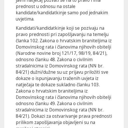
javni natječaj pozvati se na to pravo i ima
prednost u odnosu na ostale
kandidate/kandidatkinje samo pod jednakim
uvjetima.
Kandidati/kandidatkinje koji se pozivaju na
pravo prednosti pri zapošljavanju na temelju
članka 102. Zakona o hrvatskim braniteljima iz
Domovinskog rata i članovima njihovih obitelji
(Narodne novine broj 121/17, 98/19, 84/21),
odnosno članku 48. Zakona o civilnim
stradalnicima iz Domovinskog rata (NN br.
84/21) dužni/dužne su uz prijavu priložiti sve
dokaze o ispunjavanju traženih uvjeta iz
natječaja te dokaze sukladno članku 103.
Zakona o hrvatskim braniteljima iz
Domovinskog rata i članovima njihovih obitelji
odnosno članku 49. Zakona o civilnim
stradalnicima iz Domovinskog rata (NN br.
84/21). Dokazi za ostvarivanje prava prednosti
prilikom zapošljavanja objavljeni su na