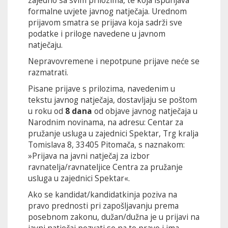
zajedno sa svim prilozima, te koja ispunjava
formalne uvjete javnog natječaja. Urednom
prijavom smatra se prijava koja sadrži sve
podatke i priloge navedene u javnom
natječaju.
Nepravovremene i nepotpune prijave neće se
razmatrati.
Pisane prijave s prilozima, navedenim u
tekstu javnog natječaja, dostavljaju se poštom
u roku od
8 dana
od objave javnog natječaja u
Narodnim novinama, na adresu: Centar za
pružanje usluga u zajednici Spektar, Trg kralja
Tomislava 8, 33405 Pitomača, s naznakom:
»Prijava na javni natječaj za izbor
ravnatelja/ravnateljice Centra za pružanje
usluga u zajednici Spektar«.
Ako se kandidat/kandidatkinja poziva na
pravo prednosti pri zapošljavanju prema
posebnom zakonu, dužan/dužna je u prijavi na