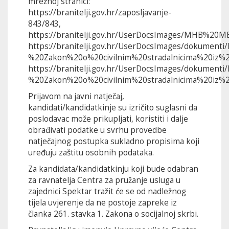
mrežnoj stranici:
https://branitelji.gov.hr/zaposljavanje-
843/843,
https://branitelji.gov.hr/UserDocsImages/MHB%2
https://branitelji.gov.hr/UserDocsImages/dokume
%20Zakon%20o%20civilnim%20stradalnicima%20iz%2
https://branitelji.gov.hr/UserDocsImages/dokume
%20Zakon%20o%20civilnim%20stradalnicima%20iz%2
Prijavom na javni natječaj,
kandidati/kandidatkinje su izričito suglasni da
poslodavac može prikupljati, koristiti i dalje
obrađivati podatke u svrhu provedbe
natječajnog postupka sukladno propisima koji
uređuju zaštitu osobnih podataka.
Za kandidata/kandidatkinju koji bude odabran
za ravnatelja Centra za pružanje usluga u
zajednici Spektar tražit će se od nadležnog
tijela uvjerenje da ne postoje zapreke iz
članka 261. stavka 1. Zakona o socijalnoj skrbi.