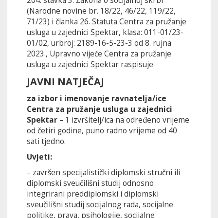
204. stavka 3. Zakona o socijalnoj skrbi
(Narodne novine br. 18/22, 46/22, 119/22,
71/23) i članka 26. Statuta Centra za pružanje
usluga u zajednici Spektar, klasa: 011-01/23-
01/02, urbroj: 2189-16-5-23-3 od 8. rujna
2023., Upravno vijeće Centra za pružanje
usluga u zajednici Spektar raspisuje
JAVNI NATJEČAJ
za izbor i imenovanje ravnatelja/ice
Centra za pružanje usluga u zajednici
Spektar –
1 izvršitelj/ica na određeno vrijeme
od četiri godine, puno radno vrijeme od 40
sati tjedno.
Uvjeti:
– završen specijalistički diplomski stručni ili
diplomski sveučilišni studij odnosno
integrirani preddiplomski i diplomski
sveučilišni studij socijalnog rada, socijalne
politike, prava, psihologije, socijalne