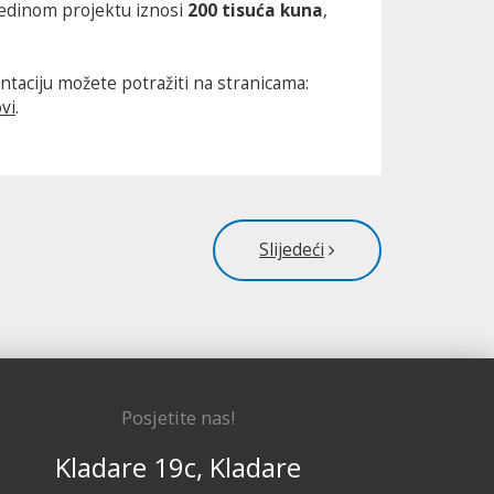
jedinom projektu iznosi
200 tisuća kuna
,
taciju možete potražiti na stranicama:
ovi
.
Slijedeći
Posjetite nas!
Kladare 19c, Kladare