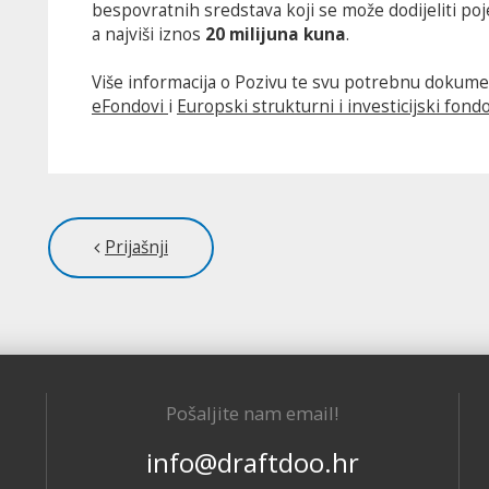
bespovratnih sredstava koji se može dodijeliti po
a najviši iznos
20 milijuna kuna
.
Više informacija o Pozivu te svu potrebnu dokumen
eFondovi
i
Europski strukturni i investicijski fond
Prijašnji
Pošaljite nam email!
info@draftdoo.hr