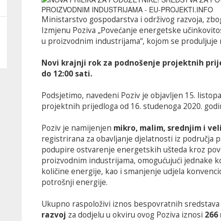
Ministarstvo gospodarstva i održivog razvoja, zbog
Izmjenu Poziva „Povećanje energetske učinkovitosti
u proizvodnim industrijama“, kojom se produljuje 
Novi krajnji rok za podnošenje projektnih prij
do 12:00 sati.
Podsjetimo, navedeni Poziv je objavljen 15. listo
projektnih prijedloga od 16. studenoga 2020. godi
Poziv je namijenjen
mikro, malim, srednjim i v
registrirana za obavljanje djelatnosti iz područja
podupire ostvarenje energetskih ušteda kroz pove
proizvodnim industrijama, omogućujući jednake ko
količine energije, kao i smanjenje udjela konvenci
potrošnji energije.
Ukupno raspoloživi iznos bespovratnih sredstava
razvoj
za dodjelu u okviru ovog Poziva iznosi
266 