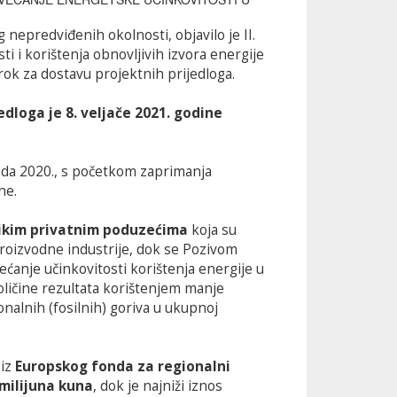
 nepredviđenih okolnosti, objavilo je II.
 i korištenja obnovljivih izvora energije
rok za dostavu projektnih prijedloga.
edloga je 8. veljače 2021. godine
pada 2020., s početkom zaprimanja
ne.
elikim privatnim poduzećima
koja su
 proizvodne industrije, dok se Pozivom
ćanje učinkovitosti korištenja energije u
ličine rezultata korištenjem manje
onalnih (fosilnih) goriva u ukupnoj
 iz
Europskog fonda za regionalni
milijuna kuna
, dok je najniži iznos