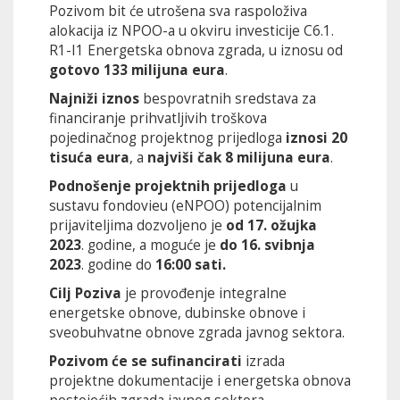
Pozivom bit će utrošena sva raspoloživa
alokacija iz NPOO-a u okviru investicije C6.1.
R1-I1 Energetska obnova zgrada, u iznosu od
gotovo 133 milijuna eura
.
Najniži iznos
bespovratnih sredstava za
financiranje prihvatljivih troškova
pojedinačnog projektnog prijedloga
iznosi 20
tisuća eura
, a
najviši čak 8 milijuna eura
.
Podnošenje projektnih prijedloga
u
sustavu fondovieu (eNPOO) potencijalnim
prijaviteljima dozvoljeno je
od 17. ožujka
2023
. godine, a moguće je
do 16. svibnja
2023
. godine do
16:00 sati.
Cilj Poziva
je provođenje integralne
energetske obnove, dubinske obnove i
sveobuhvatne obnove zgrada javnog sektora.
Pozivom će se sufinancirati
izrada
projektne dokumentacije i energetska obnova