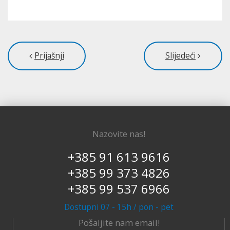
Prijašnji
Slijedeći
Nazovite nas!
+385 91 613 9616
+385 99 373 4826
+385 99 537 6966
Dostupni 07 - 15h / pon - pet
Pošaljite nam email!