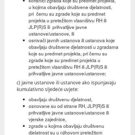
korisnici zgrada koje su predmet projekta,
u kojima obavljaju društvene djelatnosti,
pri čemu su zgrade koje su predmet
projekta u pretežitom vlasništvu RH ili
JLP(R)S ili prihvatljive javne
ustanove/ustanove, ili
osnivači javnih ustanova ili ustanova koje
obavljaju društvene djelatnosti u zgradama
koje su predmet projekta, pri čemu su
zgrade koje su predmet projekta u
pretežitom vlasništvu RH ili JLP(R)S ili
prihvatljive javne ustanove/ustanove;
c) javne ustanove ili ustanove ako ispunjavaju
kumulativno sljedeće uvjete:
obavljaju društvenu djelatnost,
osnovane su od strane RH, JLP(R)S ili
prihvatljive javne ustanove/ustanove ili
vjerske zajednice,
zgrade u kojima obavljaju društvenu
djelatnost su u njihovom pretežitom