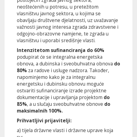
postojećih zgrada javnog sektora,
neoštećenih u potresu, u pretežitom
vlasništvu javnog sektora, u kojima se
obavljaju društvene djelatnosti, uz uvažavanje
važnosti javnog interesa zgrada zdravstvene i
odgojno-obrazovne namjene, te zgrada u
vlasništvu i uporabi središnje vlasti.
Intenzitetom sufinanciranja
do
60%
podupirat će se integralna energetska
obnova, a dubinska i sveobuhvatna obnova
do
80%
za radove i usluge nadzora. Također,
napominjemo kako je za integralnu
energetsku i dubinsku obnovu moguće
ostvariti sufinanciranje izrade projektne
dokumentacije i upravljanja projektom
do
85%
, a u slučaju sveobuhvatne obnove
do
maksimalnih
100%.
Prihvatljivi prijavitelji:
a) tijela državne vlasti i državne uprave koja