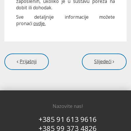
zaposlenih, ukoliko je u sustavu poreza na
dobit ili dohodak.
Sve detaljnije informacije možete
pronaći
ovdje.
Prijašnji
Slijedeći
Nazovite nas!
+385 91 613 9616
+385 99 373 4826