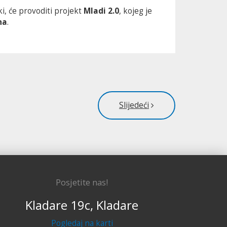
i, će provoditi projekt
Mladi 2.0
, kojeg je
na
.
Slijedeći
Posjetite nas!
Kladare 19c, Kladare
Pogledaj na karti