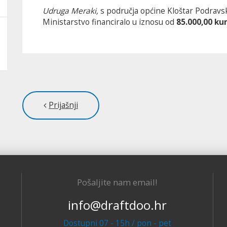
Udruga
Meraki,
s područja općine Kloštar Podravsk
Ministarstvo financiralo u iznosu od
85.000,00 ku
Prijašnji
Pošaljite nam email!
info@draftdoo.hr
Dostupni 07 - 15h / pon - pet