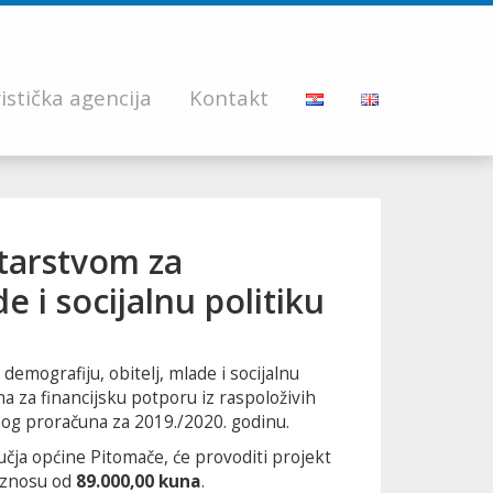
istička agencija
Kontakt
starstvom za
e i socijalnu politiku
emografiju, obitelj, mlade i socijalnu
 za financijsku potporu iz raspoloživih
vnog proračuna za 2019./2020. godinu.
čja općine Pitomače, će provoditi projekt
 iznosu od
89.000,00 kuna
.