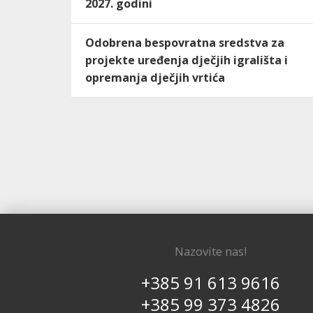
2027. godini
Odobrena bespovratna sredstva za
projekte uređenja dječjih igrališta i
opremanja dječjih vrtića
Nazovite nas!
+385 91 613 9616
+385 99 373 4826