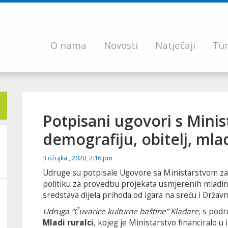
O nama
Novosti
Natječaji
Tur
Potpisani ugovori s Mini
demografiju, obitelj, mlad
3 ožujka , 2020, 2:16 pm
Udruge su potpisale Ugovore sa Ministarstvom za d
politiku za provedbu projekata usmjerenih mladima
sredstava dijela prihoda od igara na sreću i Drža
Udruga “Čuvarice kulturne baštine” Kladare,
s podru
Mladi ruralci
, kojeg je Ministarstvo financiralo u