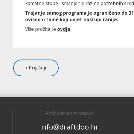
kamatne stope i smanjenje razine potrebnih sreds
Trajanje samog programa je ograničeno do 31.1
ovisno o tome koji uvjet nastupi ranije.
Više pročitajte
ovdje
.
Prijašnji
Pošaljite nam email!
info@draftdoo.hr