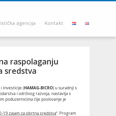
istička agencija
Kontakt
na raspolaganju
a sredstva
 investicije (
HAMAG-BICRO
) u suradnji s
rstva i održivog razvoja, nastavlja s
m poduzetnicima čije poslovanje je
-19 zajam za obrtna sredstva
“. Program