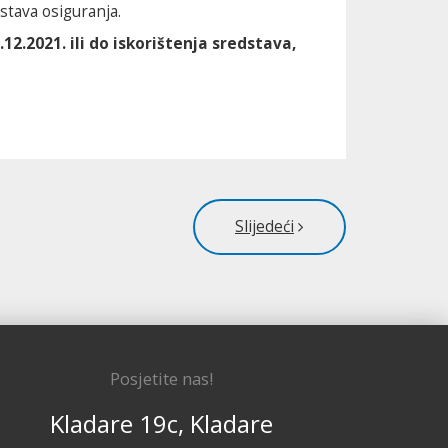
tava osiguranja.
2.2021. ili do iskorištenja sredstava,
Slijedeći
Posjetite nas!
Kladare 19c, Kladare