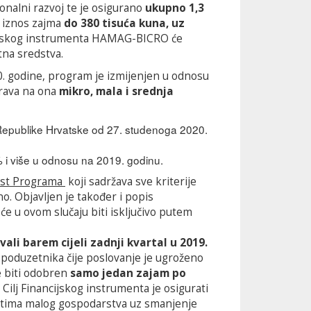
onalni razvoj te je osigurano
ukupno 1,3
i iznos zajma
do 380 tisuća kuna, uz
ijskog instrumenta HAMAG-BICRO će
na sredstva.
. godine, program je izmijenjen u odnosu
rava na ona
mikro, mala i srednja
 Republike Hrvatske od 27. studenoga 2020.
% i više u odnosu na 2019. godinu.
kst Programa
koji sadržava sve kriterije
ično. Objavljen je također i popis
će u ovom slučaju biti isključivo putem
ali barem cijeli zadnji kvartal u 2019.
u poduzetnika čije poslovanje je ugroženo
e biti odobren
samo jedan zajam po
. Cilj Financijskog instrumenta je osigurati
ektima malog gospodarstva uz smanjenje