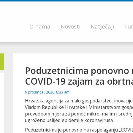
O nama
Novosti
Natječaji
Tur
Poduzetnicima ponovno 
COVID-19 zajam za obrtn
9 prosinca , 2020, 8:33 am
Hrvatska agencija za malo gospodarstvo, inovacije i
Vladom Republike Hrvatske i Ministarstvom gospoda
provedbom mjera za pomoć mikro, malim i srednji
ugroženo uslijed epidemije koronavirusa.
Poduzetnicima je ponovno na raspolaganju „
COVID