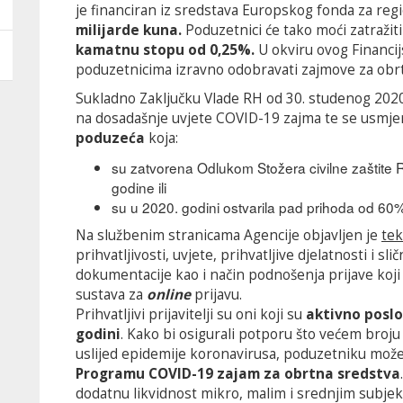
je financiran iz sredstava Europskog fonda za regi
milijarde kuna.
Poduzetnici će tako moći zatražit
kamatnu stopu od 0,25%.
U okviru ovog Financ
poduzetnicima izravno odobravati zajmove za obrt
Sukladno Zaključku Vlade RH od 30. studenog 2020
na dosadašnje uvjete COVID-19 zajma te se usmje
poduzeća
koja:
su zatvorena Odlukom Stožera civilne zaštite
godine ili
su u 2020. godini ostvarila pad prihoda od 60
Na službenim stranicama Agencije objavljen je
te
prihvatljivosti, uvjete, prihvatljive djelatnosti i sl
dokumentacije kao i način podnošenja prijave koji 
sustava za
online
prijavu.
Prihvatljivi prijavitelji su oni koji su
aktivno poslov
godini
. Kako bi osigurali potporu što većem broj
uslijed epidemije koronavirusa, poduzetniku mož
Programu COVID-19 zajam za obrtna sredstva
dodatnu likvidnost mikro, malim i srednjim subj