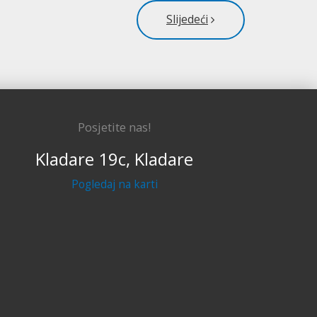
Slijedeći
Posjetite nas!
Kladare 19c, Kladare
Pogledaj na karti