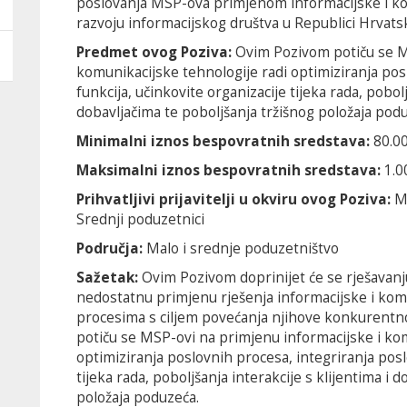
poslovanja MSP-ova primjenom informacijske i ko
razvoju informacijskog društva u Republici Hrvatsk
Predmet ovog Poziva:
Ovim Pozivom potiču se M
komunikacijske tehnologije radi optimiziranja pos
funkcija, učinkovite organizacije tijeka rada, pobolj
dobavljačima te poboljšanja tržišnog položaja pod
Minimalni iznos bespovratnih sredstava:
80.0
Maksimalni iznos bespovratnih sredstava:
1.0
Prihvatljivi prijavitelji u okviru ovog Poziva:
M
Srednji poduzetnici
Područja:
Malo i srednje poduzetništvo
Sažetak:
Ovim Pozivom doprinijet će se rješavanju
nedostatnu primjenu rješenja informacijske i kom
procesima s ciljem povećanja njihove konkurentno
potiču se MSP-ovi na primjenu informacijske i kom
optimiziranja poslovnih procesa, integriranja posl
tijeka rada, poboljšanja interakcije s klijentima i 
položaja poduzeća.