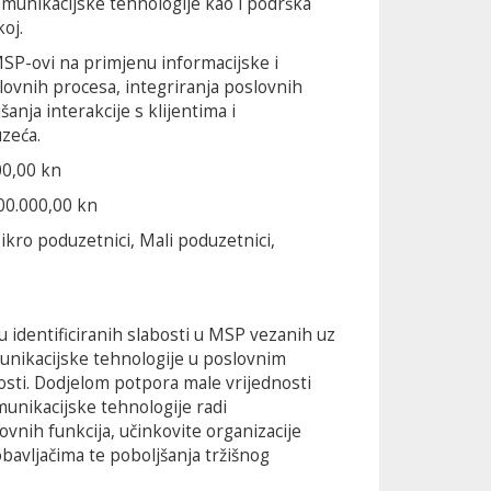
munikacijske tehnologije kao i podrška
oj.
SP-ovi na primjenu informacijske i
lovnih procesa, integriranja poslovnih
šanja interakcije s klijentima i
uzeća.
00,00 kn
00.000,00 kn
ikro poduzetnici, Mali poduzetnici,
 identificiranih slabosti u MSP vezanih uz
unikacijske tehnologije u poslovnim
sti. Dodjelom potpora male vrijednosti
unikacijske tehnologije radi
ovnih funkcija, učinkovite organizacije
dobavljačima te poboljšanja tržišnog