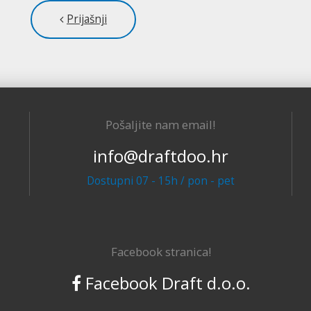
Prijašnji
Pošaljite nam email!
info@draftdoo.hr
Dostupni 07 - 15h / pon - pet
Facebook stranica!
Facebook Draft d.o.o.