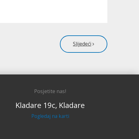
Slijedeći
Posjetite nas!
Kladare 19c, Kladare
Pogledaj na karti