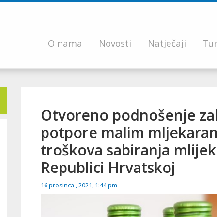
O nama
Novosti
Natječaji
Tur
Otvoreno podnošenje zah
potpore malim mljekaram
troškova sabiranja mlije
Republici Hrvatskoj
16 prosinca , 2021, 1:44 pm