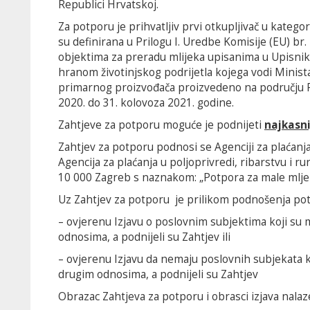
Republici Hrvatskoj.
Za potporu je prihvatljiv prvi otkupljivač u katego
su definirana u Prilogu I. Uredbe Komisije (EU) br
objektima za preradu mlijeka upisanima u Upisnik
hranom životinjskog podrijetla kojega vodi Minista
primarnog proizvođača proizvedeno na području R
2020. do 31. kolovoza 2021. godine.
Zahtjeve za potporu moguće je podnijeti
najkasni
Zahtjev za potporu podnosi se Agenciji za plaćan
Agencija za plaćanja u poljoprivredi, ribarstvu i r
10 000 Zagreb s naznakom: „Potpora za male mlje
Uz Zahtjev za potporu je prilikom podnošenja potr
– ovjerenu Izjavu o poslovnim subjektima koji su
odnosima, a podnijeli su Zahtjev ili
– ovjerenu Izjavu da nemaju poslovnih subjekata k
drugim odnosima, a podnijeli su Zahtjev
Obrazac Zahtjeva za potporu i obrasci izjava nala