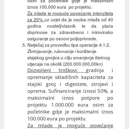
osim za početnike gdje je maksimalni
iznos 100.000 eura po projektu.
Za mlade je moguće povećanje intenziteta
za 20%
uz uvjet da je osoba mlađa od 40
godina nositelj/vlasnik te da plaća
doprinose za zdravstveno i mirovinsko
osiguranje po osnovi poljoprivrede.
Natječaj za provedbu tipa operacije 4.1.2.
Zbrinjavanje, rukovanje i korištenje
stajskog gnojiva u cilju smanjenja štetnog
utjecaja na okoliš (200.000.000,00kn)
Dozvoljeni troškovi:
gradnja i
opremanje skladišnih kapaciteta za
stajski gnoj i digestate, strojevi i
oprema. Sufinanciranje iznosi 50%, a
maksimalni iznos potpore po
projektu 1.000.000 eura osim za
početnike gdje je maksimalni iznos
100.000 eura po projektu.
Za mlade je moguće povećanje