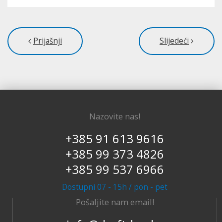
Prijašnji
Slijedeći
Nazovite nas!
+385 91 613 9616
+385 99 373 4826
+385 99 537 6966
Dostupni 07 - 15h / pon - pet
Pošaljite nam email!