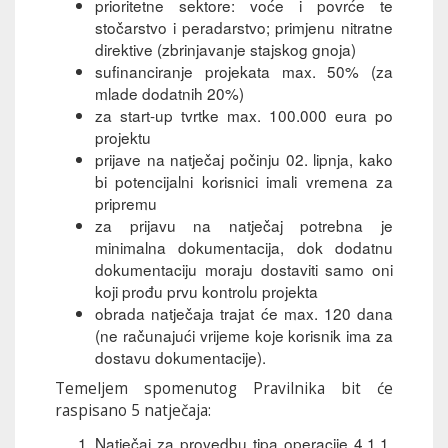
prioritetne sektore: voće i povrće te
stočarstvo i peradarstvo; primjenu nitratne
direktive (zbrinjavanje stajskog gnoja)
sufinanciranje projekata max. 50% (za
mlade dodatnih 20%)
za start-up tvrtke max. 100.000 eura po
projektu
prijave na natječaj počinju 02. lipnja, kako
bi potencijalni korisnici imali vremena za
pripremu
za prijavu na natječaj potrebna je
minimalna dokumentacija, dok dodatnu
dokumentaciju moraju dostaviti samo oni
koji prođu prvu kontrolu projekta
obrada natječaja trajat će max. 120 dana
(ne računajući vrijeme koje korisnik ima za
dostavu dokumentacije).
Temeljem spomenutog Pravilnika bit će
raspisano 5 natječaja:
Natječaj za provedbu tipa operacije 4.1.1.