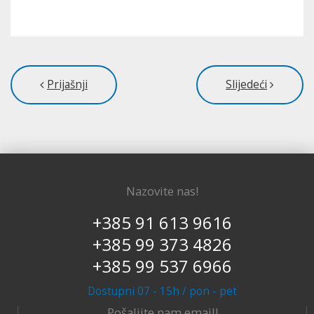
Prijašnji
Slijedeći
Nazovite nas!
+385 91 613 9616
+385 99 373 4826
+385 99 537 6966
Dostupni 07 - 15h / pon - pet
Pošaljite nam email!