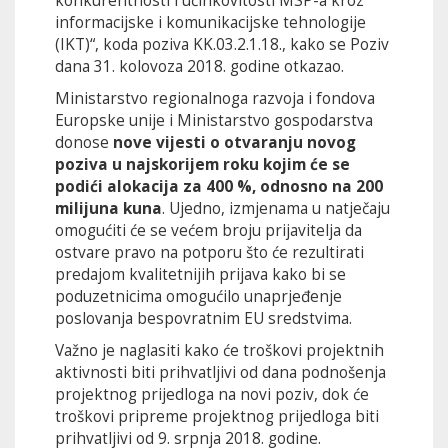
konkurentnosti i učinkovitosti MSP-a kroz
informacijske i komunikacijske tehnologije
(IKT)“, koda poziva KK.03.2.1.18., kako se Poziv
dana 31. kolovoza 2018. godine otkazao.
Ministarstvo regionalnoga razvoja i fondova
Europske unije i Ministarstvo gospodarstva
donose
nove vijesti o otvaranju novog
poziva u najskorijem roku kojim će se
podići alokacija za 400 %, odnosno na 200
milijuna kuna
. Ujedno, izmjenama u natječaju
omogućiti će se većem broju prijavitelja da
ostvare pravo na potporu što će rezultirati
predajom kvalitetnijih prijava kako bi se
poduzetnicima omogućilo unaprjeđenje
poslovanja bespovratnim EU sredstvima.
Važno je naglasiti kako će troškovi projektnih
aktivnosti biti prihvatljivi od dana podnošenja
projektnog prijedloga na novi poziv, dok će
troškovi pripreme projektnog prijedloga biti
prihvatljivi od 9. srpnja 2018. godine.