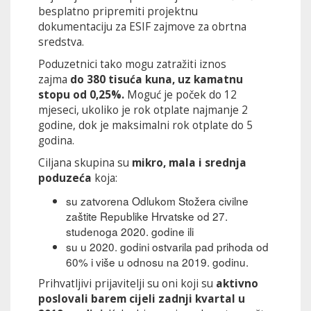
besplatno pripremiti projektnu
dokumentaciju za ESIF zajmove za obrtna
sredstva.
Poduzetnici tako mogu zatražiti iznos
zajma
do 380 tisuća kuna, uz kamatnu
stopu od 0,25%.
Moguć je poček do 12
mjeseci, ukoliko je rok otplate najmanje 2
godine, dok je maksimalni rok otplate do 5
godina.
Ciljana skupina su
mikro, mala i srednja
poduzeća
koja:
su zatvorena Odlukom Stožera civilne
zaštite Republike Hrvatske od 27.
studenoga 2020. godine ili
su u 2020. godini ostvarila pad prihoda od
60% i više u odnosu na 2019. godinu.
Prihvatljivi prijavitelji su oni koji su
aktivno
poslovali barem cijeli zadnji kvartal u