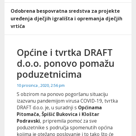
Odobrena bespovratna sredstva za projekte
uređenja dječjih igrališta i opremanja dječjih
vrtića
Općine i tvrtka DRAFT
d.o.o. ponovo pomažu
poduzetnicima
10 prosinca , 2020, 2:56 pm
S obzirom na ponovo pogoršanu situaciju
izazvanu pandemijom virusa COVID-19, tvrtka
DRAFT d.o.o. je, u suradnji s
Općinama
Pitomača, Špišić Bukovica i Kloštar
Podravski
, pripremila pomoć za sve
poduzetnike s područja spomenutih općina
kojima je otežano poslovanje i to tako što će