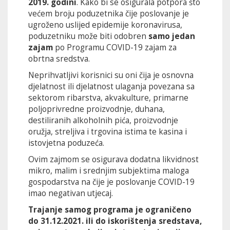
2019. godini
. Kako bi se osigurala potpora što
većem broju poduzetnika čije poslovanje je
ugroženo uslijed epidemije koronavirusa,
poduzetniku može biti odobren
samo jedan
zajam
po Programu COVID-19 zajam za
obrtna sredstva.
Neprihvatljivi korisnici su oni čija je osnovna
djelatnost ili djelatnost ulaganja povezana sa
sektorom ribarstva, akvakulture, primarne
poljoprivredne proizvodnje, duhana,
destiliranih alkoholnih pića, proizvodnje
oružja, streljiva i trgovina istima te kasina i
istovjetna poduzeća.
Ovim zajmom se osigurava dodatna likvidnost
mikro, malim i srednjim subjektima maloga
gospodarstva na čije je poslovanje COVID-19
imao negativan utjecaj.
Trajanje samog programa je ograničeno
do 31.12.2021. ili do iskorištenja sredstava,