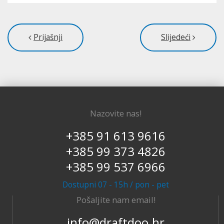
Prijašnji
Slijedeći
Nazovite nas!
+385 91 613 9616
+385 99 373 4826
+385 99 537 6966
Dostupni 07 - 15h / pon - pet
Pošaljite nam email!
info@draftdoo.hr