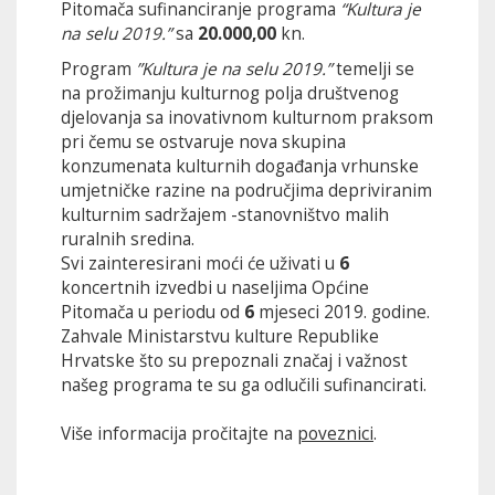
Pitomača sufinanciranje programa
“Kultura je
na selu 2019.”
sa
20.000,00
kn.
Program
”Kultura je na selu 2019.”
temelji se
na prožimanju kulturnog polja društvenog
djelovanja sa inovativnom kulturnom praksom
pri čemu se ostvaruje nova skupina
konzumenata kulturnih događanja vrhunske
umjetničke razine na područjima depriviranim
kulturnim sadržajem -stanovništvo malih
ruralnih sredina.
Svi zainteresirani moći će uživati u
6
koncertnih izvedbi u naseljima Općine
Pitomača u periodu od
6
mjeseci 2019. godine.
Zahvale Ministarstvu kulture Republike
Hrvatske što su prepoznali značaj i važnost
našeg programa te su ga odlučili sufinancirati.
Više informacija pročitajte na
poveznici
.