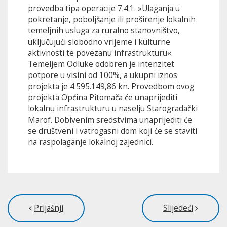
provedba tipa operacije 7.4.1. »Ulaganja u
pokretanje, poboljšanje ili proširenje lokalnih
temeljnih usluga za ruralno stanovništvo,
uključujući slobodno vrijeme i kulturne
aktivnosti te povezanu infrastrukturu«.
Temeljem Odluke odobren je intenzitet
potpore u visini od 100%, a ukupni iznos
projekta je 4.595.149,86 kn. Provedbom ovog
projekta Općina Pitomača će unaprijediti
lokalnu infrastrukturu u naselju Starogradački
Marof. Dobivenim sredstvima unaprijediti će
se društveni i vatrogasni dom koji će se staviti
na raspolaganje lokalnoj zajednici.
Prijašnji
Slijedeći