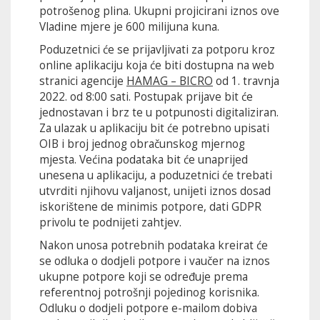
potrošenog plina. Ukupni projicirani iznos ove
Vladine mjere je 600 milijuna kuna.
Poduzetnici će se prijavljivati za potporu kroz
online aplikaciju koja će biti dostupna na web
stranici agencije
HAMAG – BICRO
od 1. travnja
2022. od 8:00 sati. Postupak prijave bit će
jednostavan i brz te u potpunosti digitaliziran.
Za ulazak u aplikaciju bit će potrebno upisati
OIB i broj jednog obračunskog mjernog
mjesta. Većina podataka bit će unaprijed
unesena u aplikaciju, a poduzetnici će trebati
utvrditi njihovu valjanost, unijeti iznos dosad
iskorištene de minimis potpore, dati GDPR
privolu te podnijeti zahtjev.
Nakon unosa potrebnih podataka kreirat će
se odluka o dodjeli potpore i vaučer na iznos
ukupne potpore koji se određuje prema
referentnoj potrošnji pojedinog korisnika.
Odluku o dodjeli potpore e-mailom dobiva