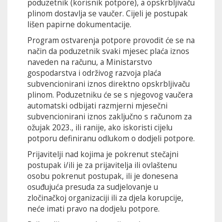
poduzetnik (korisnik potpore), a opskrbljivaču
plinom dostavlja se vaučer. Cijeli je postupak
lišen papirne dokumentacije.
Program ostvarenja potpore provodit će se na
način da poduzetnik svaki mjesec plaća iznos
naveden na računu, a Ministarstvo
gospodarstva i održivog razvoja plaća
subvencionirani iznos direktno opskrbljivaču
plinom. Poduzetniku će se s njegovog vaučera
automatski odbijati razmjerni mjesečni
subvencionirani iznos zaključno s računom za
ožujak 2023., ili ranije, ako iskoristi cijelu
potporu definiranu odlukom o dodjeli potpore.
Prijavitelji nad kojima je pokrenut stečajni
postupak i/ili je za prijavitelja ili ovlaštenu
osobu pokrenut postupak, ili je donesena
osuđujuća presuda za sudjelovanje u
zločinačkoj organizaciji ili za djela korupcije,
neće imati pravo na dodjelu potpore.