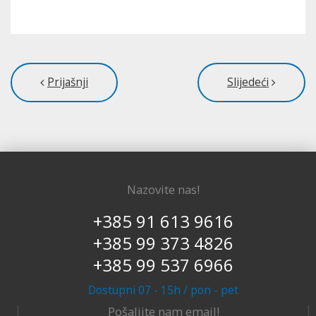
Prijašnji
Slijedeći
Nazovite nas!
+385 91 613 9616
+385 99 373 4826
+385 99 537 6966
Dostupni 07 - 15h / pon - pet
Pošaljite nam email!