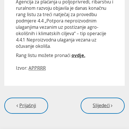
Agencija za plaćanja u poljoprivredi, ribarstvu i
ruralnom razvoju objavila je danas konačnu
rang listu za treći natječaj za provedbu
podmjere 4.4 „Potpora neproizvodnim
ulaganjima vezanim uz postizanje agro-
okolišnih i klimatskih ciljeva“ – tip operacije
4.4.1 Neproizvodna ulaganja vezana uz
očuvanje okoliša.
Rang listu možete pronaći
ovdje.
Izvor:
APPRRR
Prijašnji
Slijedeći