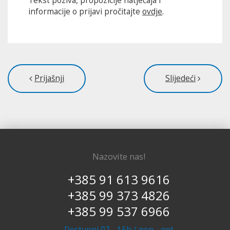
Tekst poziva, propozicije natječaja i
informacije o prijavi pročitajte
ovdje
.
Prijašnji
Slijedeći
Nazovite nas!
+385 91 613 9616
+385 99 373 4826
+385 99 537 6966
Dostupni 07 - 15h / pon - pet