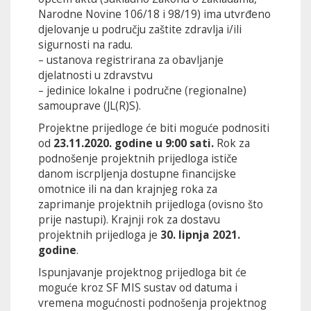
Narodne Novine 106/18 i 98/19) ima utvrđeno
djelovanje u području zaštite zdravlja i/ili
sigurnosti na radu.
– ustanova registrirana za obavljanje
djelatnosti u zdravstvu
– jedinice lokalne i područne (regionalne)
samouprave (JL(R)S).
Projektne prijedloge će biti moguće podnositi
od
23.11.2020. godine u 9:00 sati.
Rok za
podnošenje projektnih prijedloga ističe
danom iscrpljenja dostupne financijske
omotnice ili na dan krajnjeg roka za
zaprimanje projektnih prijedloga (ovisno što
prije nastupi). Krajnji rok za dostavu
projektnih prijedloga je
30. lipnja 2021.
godine
.
Ispunjavanje projektnog prijedloga bit će
moguće kroz SF MIS sustav od datuma i
vremena mogućnosti podnošenja projektnog