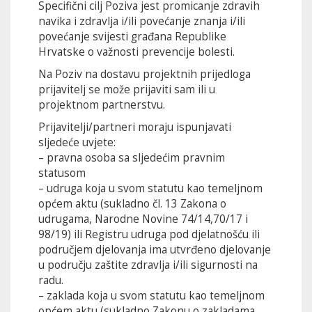
Specifični cilj Poziva jest promicanje zdravih
navika i zdravlja i/ili povećanje znanja i/ili
povećanje svijesti građana Republike
Hrvatske o važnosti prevencije bolesti.
Na Poziv na dostavu projektnih prijedloga
prijavitelj se može prijaviti sam ili u
projektnom partnerstvu.
Prijavitelji/partneri moraju ispunjavati
sljedeće uvjete:
– pravna osoba sa sljedećim pravnim
statusom
– udruga koja u svom statutu kao temeljnom
općem aktu (sukladno čl. 13 Zakona o
udrugama, Narodne Novine 74/14,70/17 i
98/19) ili Registru udruga pod djelatnošću ili
područjem djelovanja ima utvrđeno djelovanje
u području zaštite zdravlja i/ili sigurnosti na
radu.
– zaklada koja u svom statutu kao temeljnom
općem aktu (sukladno Zakonu o zakladama,