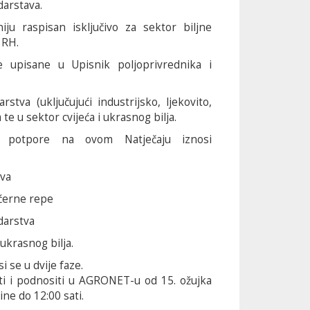
arstava.
ju raspisan isključivo za sektor biljne
 RH.
be upisane u Upisnik poljoprivrednika i
rstva (uključujući industrijsko, ljekovito,
te u sektor cvijeća i ukrasnog bilja.
e potpore na ovom Natječaju iznosi
tva
ećerne repe
darstva
 ukrasnog bilja.
i se u dvije faze.
ti i podnositi u AGRONET-u od 15. ožujka
ine do 12:00 sati.