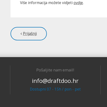
Više informacija možete vidjeti
ovdje
.
Prijašnji
Pošaljite nam email!
info@draftdoo.hr
Dostupni 07 - 15h / pon - pet