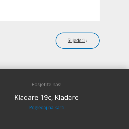
Slijedeći
Posjetite nas!
Kladare 19c, Kladare
Pogledaj na karti