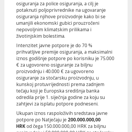
osiguranja za police osiguranja, a cilj je
potaknuti poljoprivrednike na ugovaranje
osiguranja njihove proizvodnje kako bi se
umanjili ekonomski gubici prouzročeni
nepovoljnim klimatskim prilikama i
životinjskim bolestima.
Intenzitet javne potpore je do 70 %
prihvatljive premije osiguranja, a maksimalni
iznos godišnje potpore po korisniku je 75.000
€ za ugovoreno osiguranje za biljnu
proizvodnju i 40.000 € za ugovoreno
osiguranje za stočarsku proizvodnju, u
kunskoj protuvrijednosti prema zadnjem
tečaju koji je Europska središnja banka
odredila prije 1. siječnja godine za koju su
zahtjevi za isplatu potpore podneseni.
Ukupan iznos raspoloživih sredstava javne
potpore po Natječaju je
200.000.000,00
HRK
od čega 150.000.000,00 HRK za biljnu