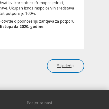
atljivi korisnici su šumoposjednici,
rave. Ukupan iznos raspoloživih sredstava
itet potpore je 100%.
 Potvrde o podnošenju zahtjeva za potporu
. listopada 2020. godine
.
Slijedeći
Posjetite nas!