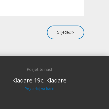
Slijedeći
Posjetite nas!
Kladare 19c, Kladare
Pogledaj na karti