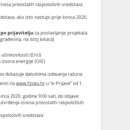
znosa preostalih raspoloživih sredstava
edstava, ako isto nastupi prije konca 2020.
po prijavitelju
za postavljanje projekata
građevina, na istoj lokaciji.
 učinkovitosti (EnU)
 izvora energije (OIE)
 se dokazuje datumima izdavanja računa.
menti na
www.fzoeu.hr
u “e-Prijave” od 1.
inca 2020. godine 9:00 sati, do objave:
utvrđenja iznosa preostalih raspoloživih
aspoloživih sredstava