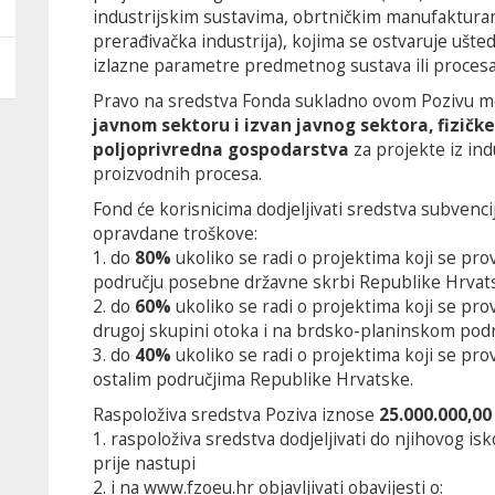
industrijskim sustavima, obrtničkim manufakturam
prerađivačka industrija), kojima se ostvaruje ušte
izlazne parametre predmetnog sustava ili procesa 
Pravo na sredstva Fonda sukladno ovom Pozivu m
javnom sektoru i izvan javnog sektora, fizičke 
poljoprivredna gospodarstva
za projekte iz ind
proizvodnih procesa.
Fond će korisnicima dodjeljivati sredstva subvenc
opravdane troškove:
1. do
80%
ukoliko se radi o projektima koji se prov
području posebne državne skrbi Republike Hrvats
2. do
60%
ukoliko se radi o projektima koji se prov
drugoj skupini otoka i na brdsko-planinskom pod
3. do
40%
ukoliko se radi o projektima koji se prov
ostalim područjima Republike Hrvatske.
Raspoloživa sredstva Poziva iznose
25.000.000,00
1. raspoloživa sredstva dodjeljivati do njihovog isk
prije nastupi
2. i na
www.fzoeu.hr
objavljivati obavijesti o: