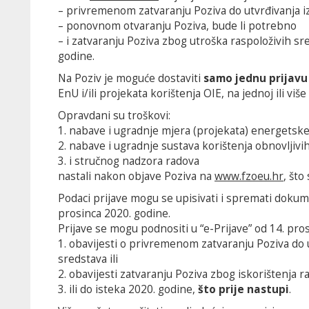
– privremenom zatvaranju Poziva do utvrđivanja i
– ponovnom otvaranju Poziva, bude li potrebno
– i zatvaranju Poziva zbog utroška raspoloživih sr
godine.
Na Poziv je moguće dostaviti
samo jednu prijavu 
EnU i/ili projekata korištenja OIE, na jednoj ili više 
Opravdani su troškovi:
1. nabave i ugradnje mjera (projekata) energetske
2. nabave i ugradnje sustava korištenja obnovljivih
3. i stručnog nadzora radova
nastali nakon objave Poziva na
www.fzoeu.hr
, što
Podaci prijave mogu se upisivati i spremati doku
prosinca 2020. godine.
Prijave se mogu podnositi u “e-Prijave” od 14. pros
1. obavijesti o privremenom zatvaranju Poziva do 
sredstava ili
2. obavijesti zatvaranju Poziva zbog iskorištenja r
3. ili do isteka 2020. godine,
što prije nastupi
.