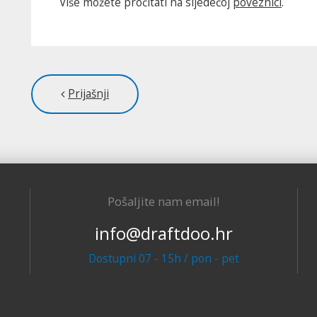
Više možete pročitati na sljedećoj
poveznici
.
Prijašnji
Pošaljite nam email!
info@draftdoo.hr
Dostupni 07 - 15h / pon - pet