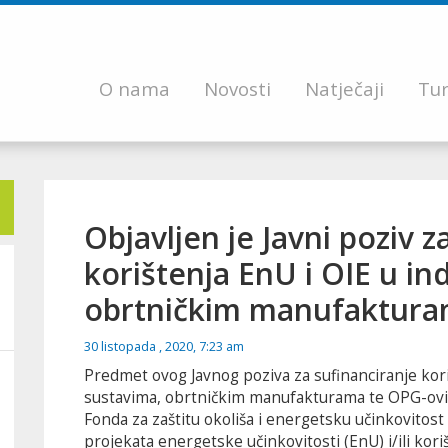
O nama
Novosti
Natječaji
Tur
Objavljen je Javni poziv z
korištenja EnU i OIE u in
obrtničkim manufaktura
30 listopada , 2020, 7:23 am
Predmet ovog Javnog poziva za sufinanciranje kori
sustavima, obrtničkim manufakturama te OPG-ovima
Fonda za zaštitu okoliša i energetsku učinkovitost 
projekata energetske učinkovitosti (EnU) i/ili kori