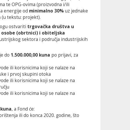
a te OPG-ovima (proizvodna i/ili
da energije od
minimalno 30%
uz jednake
(u tekstu: projekt).
ogu ostvariti
trgovačka društva u
osobe (obrtnici) i obiteljska
ustrijskog sektora i područja industrijskih
ije do
1.500.000,00 kuna
po prijavi, za
ode ili korisnicima koji se nalaze na
ke i prvoj skupini otoka
ode ili korisnicima koji se nalaze na
ručju
ode ili korisnicima koji se nalaze na
 kuna
, a Fond će:
orištenja ili do konca 2020. godine, što