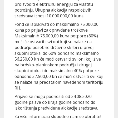
proizvoditi električnu energiju za vlastitu
potrošnju. Ukupna alokacija raspoloživih
sredstava iznosi 10.000.000,00 kuna.
Fond će isplaćivati do maksimalno 75.000,00
kuna po prijavi za opravdane troškove.
Maksimalnih 75.000,00 kuna potpore (80%)
moći će ostvariti svi oni koji se nalaze na
području posebne državne skrbi i u prvoj
skupini otoka, do 60% odnosno maksimalno
56.250,00 kn će moći ostvariti svi oni koji žive
na brdsko-planinskom području i drugoj
skupini otoka i do maksimalno 40% potpore
odnosno 37.500,00 kn će moći ostvariti svi koji
se nalaze na preostalom navedenom teritoriju
RH.
Prijave se mogu podnositi od 24.08.2020.
godine pa sve do kraja godine odnosno do
iskorištenja predviđene alokacije sredstava.
Za više informacija slobodno nam se obratite!