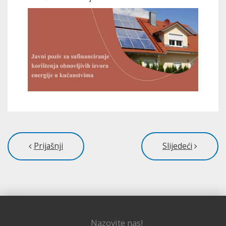
Prijašnji
Slijedeći
Nazovite nas!