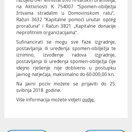
razdjelu 041 Ministarstvo hrvatskih branitelja,
na Aktivnosti K 754007 “Spomen-obilježja
žrtvama stradalim u Domovinskom ratu“,
Račun 3632 “Kapitalne pomoći unutar općeg
proračuna“ i Račun 3821 „Kapitalne donacije
neprofitnim organizacijama“.
Sufinancirati se mogu sve faze izgradnje,
postavljanja ili uređenja spomen-obilježja te
iznimno, izvođenje radova izgradnje,
postavljanja ili uređenja spomen-obilježja čije
idejno rješenje nije dobiveno u postupku
javnog natječaja, maksimalno do 60.000,00 kn.
Na Javni poziv možete se prijaviti do 25.
svibnja 2018. godine.
Više informacija možete vidjeti
ovdje.