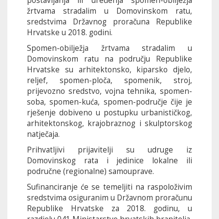
postavljanja ili uređenja spomen-obilježja
žrtvama stradalim u Domovinskom ratu
,
sredstvima Državnog proračuna Republike
Hrvatske u 2018. godini.
Spomen-obilježja žrtvama stradalim u
Domovinskom ratu na području Republike
Hrvatske su arhitektonsko, kiparsko djelo,
reljef, spomen-ploča, spomenik, stroj,
prijevozno sredstvo, vojna tehnika, spomen-
soba, spomen-kuća, spomen-područje čije je
rješenje dobiveno u postupku urbanističkog,
arhitektonskog, krajobraznog i skulptorskog
natječaja.
Prihvatljivi prijavitelji su udruge iz
Domovinskog rata i jedinice lokalne ili
područne (regionalne) samouprave.
Sufinanciranje će se temeljiti na raspoloživim
sredstvima osiguranim u Državnom proračunu
Republike Hrvatske za 2018. godinu, u