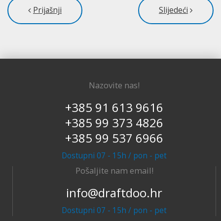
Prijašnji
Slijedeći
Nazovite nas!
+385 91 613 9616
+385 99 373 4826
+385 99 537 6966
Dostupni 07 - 15h / pon - pet
Pošaljite nam email!
info@draftdoo.hr
Dostupni 07 - 15h / pon - pet