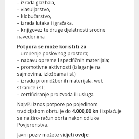
– izrada glazbala,
– vlasuljarstvo,
– klobučarstvo,
– izrada lutaka i igračaka,
– knjigovez te druge djelatnosti srodne
navedenima.
Potpora se može koristiti za
:
– uređenje poslovnog prostora;
– nabavu opreme i specifičnih materijala;
– promotivne aktivnosti (izlaganje na
sajmovima, izložbama i sl.);
– izradu promidžbenih materijala, web
stranice i sl.;
– certificiranje proizvoda ili usluga.
Najviši iznos potpore po pojedinom
tradicijskom obrtu je do
4.000,00 kn
i isplaćuje
se na žiro-račun obrta nakon odluke
Povjerenstva.
Javni poziv možete vidjeti
ovdj
e
.