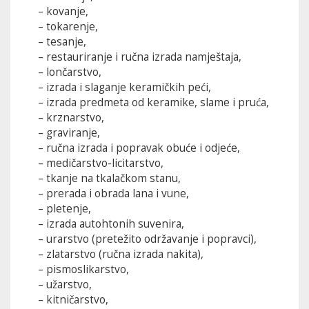
– kovanje,
– tokarenje,
– tesanje,
– restauriranje i ručna izrada namještaja,
– lončarstvo,
– izrada i slaganje keramičkih peći,
– izrada predmeta od keramike, slame i pruća,
– krznarstvo,
– graviranje,
– ručna izrada i popravak obuće i odjeće,
– medičarstvo-licitarstvo,
– tkanje na tkalačkom stanu,
– prerada i obrada lana i vune,
– pletenje,
– izrada autohtonih suvenira,
– urarstvo (pretežito održavanje i popravci),
– zlatarstvo (ručna izrada nakita),
– pismoslikarstvo,
– užarstvo,
– kitničarstvo,