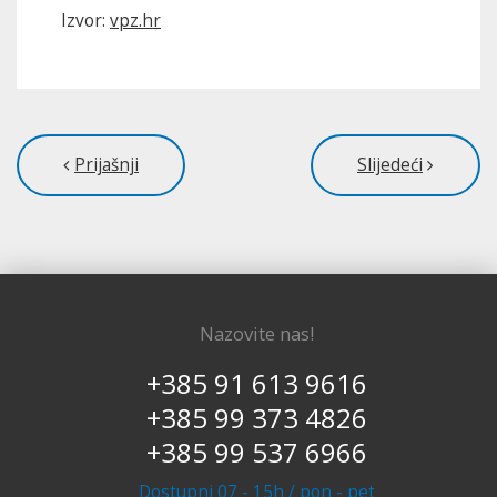
Izvor:
vpz.hr
Prijašnji
Slijedeći
Nazovite nas!
+385 91 613 9616
+385 99 373 4826
+385 99 537 6966
Dostupni 07 - 15h / pon - pet