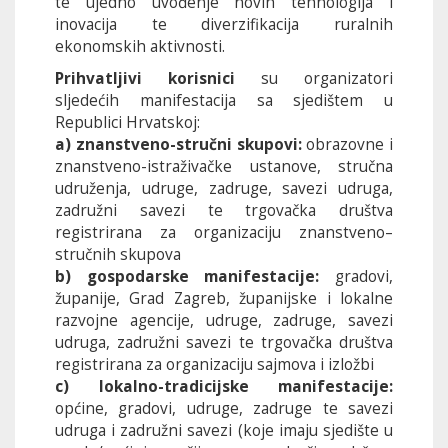
te ujedno uvođenje novih tehnologija i
inovacija te diverzifikacija ruralnih
ekonomskih aktivnosti.
Prihvatljivi korisnici
su organizatori
sljedećih manifestacija sa sjedištem u
Republici Hrvatskoj:
a) znanstveno-stručni skupovi:
obrazovne i
znanstveno-istraživačke ustanove, stručna
udruženja, udruge, zadruge, savezi udruga,
zadružni savezi te trgovačka društva
registrirana za organizaciju znanstveno–
stručnih skupova
b) gospodarske manifestacije:
gradovi,
županije, Grad Zagreb, županijske i lokalne
razvojne agencije, udruge, zadruge, savezi
udruga, zadružni savezi te trgovačka društva
registrirana za organizaciju sajmova i izložbi
c) lokalno-tradicijske manifestacije:
općine, gradovi, udruge, zadruge te savezi
udruga i zadružni savezi (koje imaju sjedište u