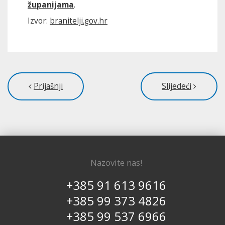
županijama
.
Izvor:
branitelji.gov.hr
Prijašnji
Slijedeći
Nazovite nas!
+385 91 613 9616
+385 99 373 4826
+385 99 537 6966