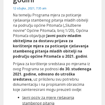
12 ožujka , 2021, 7:35 am
Na temelju Programa mjera za poticanje
rješavanja stambenog pitanja mladih obitelji
na području općine Pitomača („Službene
novine“ Općine Pitomača, broj 1/20), Općina
Pitomača objavljuje
Javni poziv mladim
obiteljima za dostavu prijava za
korištenje mjera za poticanje rješavanja
stambenog pitanja mladih obitelji na
području općine Pitomača u 2021. godini
.
Prijava za korištenje sredstava po mjerama iz
ovog Programa se podnosi
do 30. studenoga
2021. godine, odnosno do utroška
sredstava,
uz priloženu svu potrebnu
dokumentaciju i na propisanim obrascima
koje zainteresirani mogu preuzeti ovdje:
Javni poziv za mjere rješavanja
stambenog pitanja