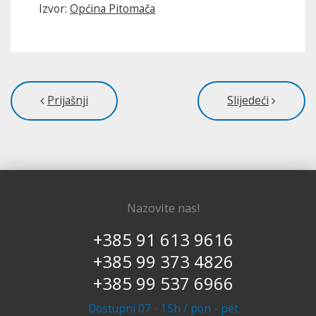
Izvor:
Općina Pitomača
Prijašnji
Slijedeći
Nazovite nas!
+385 91 613 9616
+385 99 373 4826
+385 99 537 6966
Dostupni 07 - 15h / pon - pet