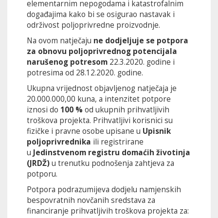
elementarnim nepogodama i katastrofalnim
događajima kako bi se osigurao nastavak i
održivost poljoprivredne proizvodnje.
Na ovom natječaju
ne dodjeljuje se potpora
za obnovu poljoprivrednog potencijala
narušenog potresom
22.3.2020. godine i
potresima od 28.12.2020. godine.
Ukupna vrijednost objavljenog natječaja je
20.000.000,00 kuna, a intenzitet potpore
iznosi do
100 %
od ukupnih prihvatljivih
troškova projekta. Prihvatljivi korisnici su
fizičke i pravne osobe upisane u
Upisnik
poljoprivrednika
ili registrirane
u
Jedinstvenom registru domaćih životinja
(JRDŽ)
u trenutku podnošenja zahtjeva za
potporu.
Potpora podrazumijeva dodjelu namjenskih
bespovratnih novčanih sredstava za
financiranje prihvatljivih troškova projekta za: