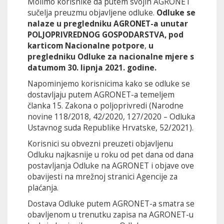
Molimo korisnike da putem svojih AGRONET
sučelja preuzmu objavljene odluke.
Odluke se
nalaze u pregledniku AGRONET-a unutar
POLJOPRIVREDNOG GOSPODARSTVA, pod
karticom Nacionalne potpore
,
u
pregledniku Odluke za nacionalne mjere s
datumom 30. lipnja 2021. godine.
Napominjemo korisnicima kako se odluke se
dostavljaju putem AGRONET-a temeljem
članka 15. Zakona o poljoprivredi (Narodne
novine 118/2018, 42/2020, 127/2020 – Odluka
Ustavnog suda Republike Hrvatske, 52/2021).
Korisnici su obvezni preuzeti objavljenu
Odluku najkasnije u roku od pet dana od dana
postavljanja Odluke na AGRONET i objave ove
obavijesti na mrežnoj stranici Agencije za
plaćanja.
Dostava Odluke putem AGRONET-a smatra se
obavljenom u trenutku zapisa na AGRONET-u