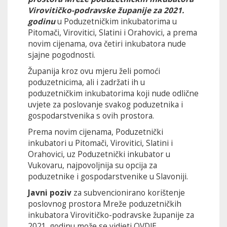
Virovitičko-podravske županije za 2021.
godinu
u Poduzetničkim inkubatorima u
Pitomači, Virovitici, Slatini i Orahovici, a prema
novim cijenama, ova četiri inkubatora nude
sjajne pogodnosti.
Županija kroz ovu mjeru želi pomoći
poduzetnicima, ali i zadržati ih u
poduzetničkim inkubatorima koji nude odlične
uvjete za poslovanje svakog poduzetnika i
gospodarstvenika s ovih prostora.
Prema novim cijenama, Poduzetnički
inkubatori u Pitomači, Virovitici, Slatini i
Orahovici, uz Poduzetnički inkubator u
Vukovaru, najpovoljnija su opcija za
poduzetnike i gospodarstvenike u Slavoniji.
Javni poziv
za subvencionirano korištenje
poslovnog prostora Mreže poduzetničkih
inkubatora Virovitičko-podravske županije za
2021. godinu može se vidjeti
OVDJE
.