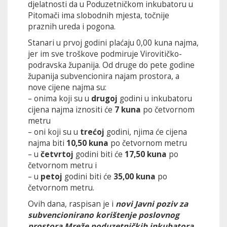
djelatnosti da u Poduzetničkom inkubatoru u
Pitomači ima slobodnih mjesta, točnije
praznih ureda i pogona.
Stanari u prvoj godini plaćaju 0,00 kuna najma,
jer im sve troškove podmiruje Virovitičko-
podravska županija. Od druge do pete godine
županija subvencionira najam prostora, a
nove cijene najma su:
– onima koji su u
drugoj
godini u inkubatoru
cijena najma iznositi će
7 kuna
po četvornom
metru
– oni koji su u
trećoj
godini, njima će cijena
najma biti
10,50
kuna
po četvornom metru
– u
četvrtoj
godini biti će
17,50 kuna
po
četvornom metru i
– u
petoj
godini biti će
35,00 kuna
po
četvornom metru.
Ovih dana, raspisan je i
novi
Javni poziv za
subvencionirano korištenje poslovnog
prostora Mreže poduzetničkih inkubatora