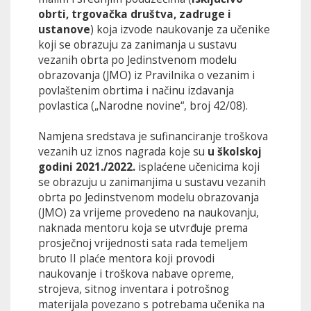
obrti, trgovačka društva, zadruge i
ustanove
) koja izvode naukovanje za učenike
koji se obrazuju za zanimanja u sustavu
vezanih obrta po Jedinstvenom modelu
obrazovanja (JMO) iz Pravilnika o vezanim i
povlaštenim obrtima i načinu izdavanja
povlastica („Narodne novine“, broj 42/08).
Namjena sredstava je sufinanciranje troškova
vezanih uz iznos nagrada koje su
u školskoj
godini 2021./2022.
isplaćene učenicima koji
se obrazuju u zanimanjima u sustavu vezanih
obrta po Jedinstvenom modelu obrazovanja
(JMO) za vrijeme provedeno na naukovanju,
naknada mentoru koja se utvrđuje prema
prosječnoj vrijednosti sata rada temeljem
bruto II plaće mentora koji provodi
naukovanje i troškova nabave opreme,
strojeva, sitnog inventara i potrošnog
materijala povezano s potrebama učenika na