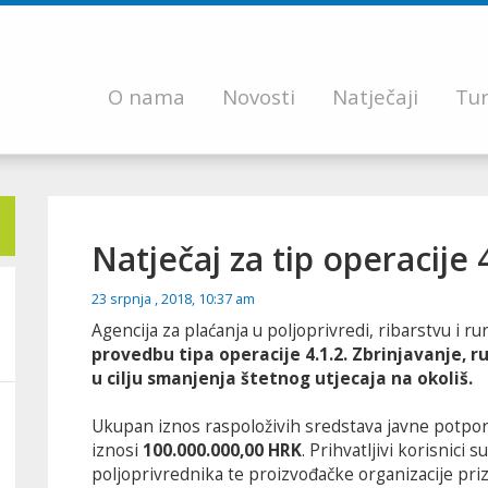
O nama
Novosti
Natječaji
Tur
Natječaj za tip operacije 4
23 srpnja , 2018, 10:37 am
Agencija za plaćanja u poljoprivredi, ribarstvu i r
provedbu tipa operacije 4.1.2. Zbrinjavanje, r
u cilju smanjenja štetnog utjecaja na okoliš.
Ukupan iznos raspoloživih sredstava javne potpo
iznosi
100.000.000,00 HRK
. Prihvatljivi korisnici
poljoprivrednika te proizvođačke organizacije p