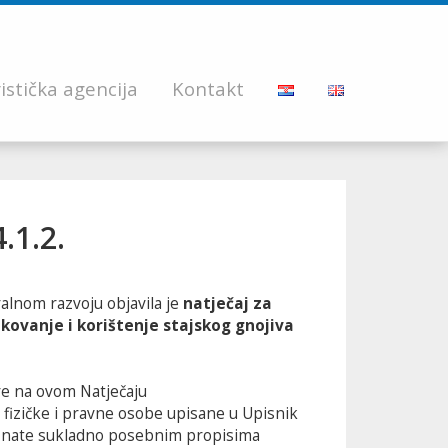
istička agencija
Kontakt
.1.2.
uralnom razvoju objavila je
natječaj za
ukovanje i korištenje stajskog gnojiva
re na ovom Natječaju
 su fizičke i pravne osobe upisane u Upisnik
riznate sukladno posebnim propisima