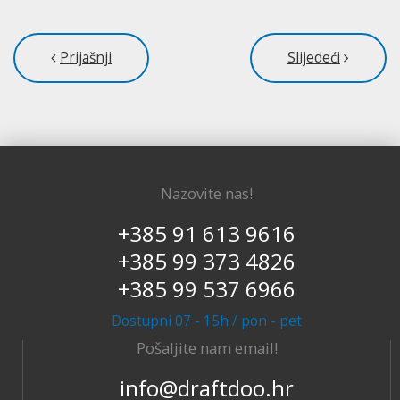
Prijašnji
Slijedeći
Nazovite nas!
+385 91 613 9616
+385 99 373 4826
+385 99 537 6966
Dostupni 07 - 15h / pon - pet
Pošaljite nam email!
info@draftdoo.hr