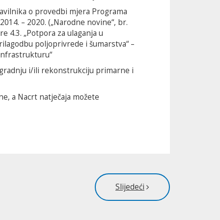
ravilnika o provedbi mjera Programa
2014. – 2020. („Narodne novine“, br.
e 4.3. „Potpora za ulaganja u
rilagodbu poljoprivrede i šumarstva“ –
infrastrukturu“
gradnju i/ili rekonstrukciju primarne i
ne, a Nacrt natječaja možete
Slijedeći