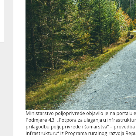
Ministarstvo poljoprivrede objavilo je na portalu 
Podmjere 4.3. „Potpora za ulaganja u infrastruktur
prilagodbu poljoprivrede i šumarstva“ – provedba 
infrastrukturu“ iz Programa ruralnog razvoja Repu