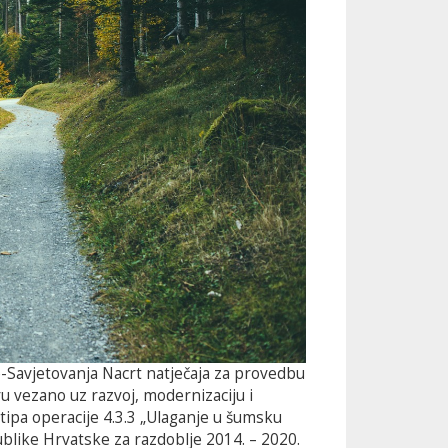
e-Savjetovanja Nacrt natječaja za provedbu
u vezano uz razvoj, modernizaciju i
tipa operacije 4.3.3 „Ulaganje u šumsku
blike Hrvatske za razdoblje 2014. – 2020.