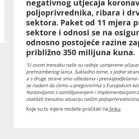
negativnog utjecaja koronav
poljoprivrednika, ribara i d
sektora. Paket od 11 mjera p
sektore i odnosi se na osigur
odnosno postojeće razine zap
približno 350 milijuna kuna.
“U ovom trenutku naše su radnje usmjerene očuvanju 
prehrambenog lanca. Sukladno tome, s jedne stran
a s druge strane smo uštedama i preraspodjelama o
se nadam da ćemo u pregovorima s Europskom komi
Nastavljamo s osmišljavanjem i implementacijom d
olakšati trenutnu situaciju našim poljoprivrednicima
Koje su to mjere možete pročitati na
linku
.