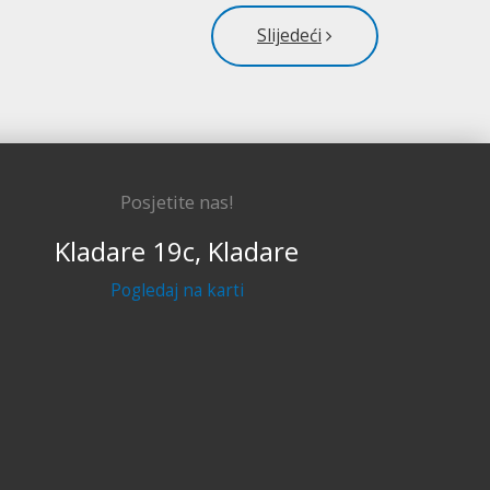
Slijedeći
Posjetite nas!
Kladare 19c, Kladare
Pogledaj na karti