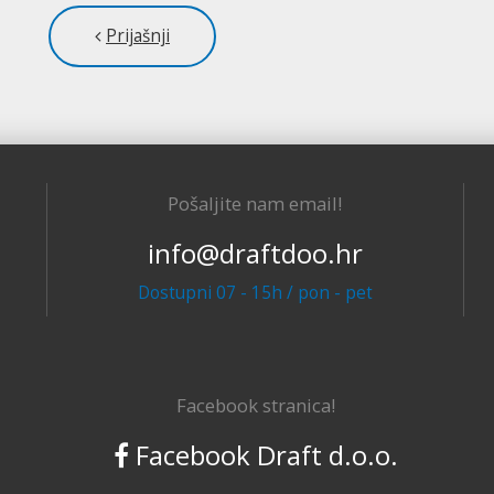
Prijašnji
Pošaljite nam email!
info@draftdoo.hr
Dostupni 07 - 15h / pon - pet
Facebook stranica!
Facebook Draft d.o.o.