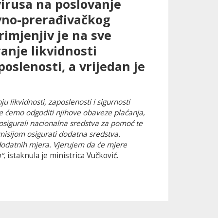
irusa na poslovanje
rvno-prerađivačkog
rimjenjiv je na sve
anje likvidnosti
oslenosti, a vrijedan je
likvidnosti, zaposlenosti i sigurnosti
e ćemo odgoditi njihove obaveze plaćanja,
sigurali nacionalna sredstva za pomoć te
sijom osigurati dodatna sredstva.
odatnih mjera. Vjerujem da će mjere
“
, istaknula je ministrica Vučković.