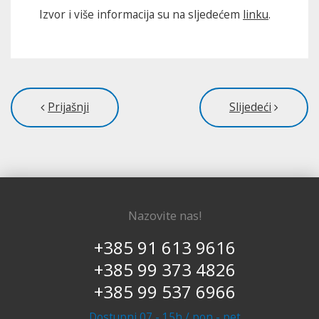
Izvor i više informacija su na sljedećem
linku
.
Prijašnji
Slijedeći
Nazovite nas!
+385 91 613 9616
+385 99 373 4826
+385 99 537 6966
Dostupni 07 - 15h / pon - pet