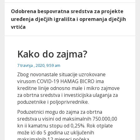
Odobrena bespovratna sredstva za projekte
uređenja dječjih igrališta i opremanja dječjih
vrtića
Kako do zajma?
7 travnja , 2020, 9:59 am
Zbog novonastale situacije uzrokovane
virusom COVID-19 HAMAG BICRO ima
kreditne linije odnosno male i mikro zajmove
za obrtna sredstva i investicijska ulaganja za
poduzetnike i poljoprivrednike.
Poduzetnici mogu do zajma za obrtna
sredstva u visini od maksimalnih 750.000,00
kn ii kamatnu stopu od 0,25%. Rok otplate
može ići do 5 godina uz uključenih
maksimalnih 12 mjeseci počeka.