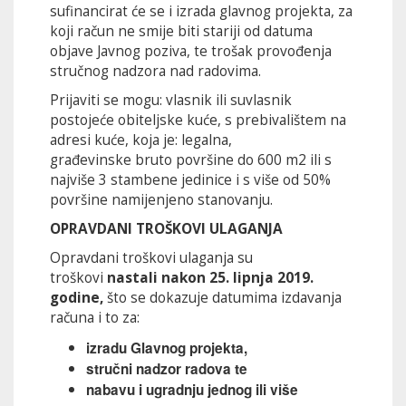
sufinancirat će se i izrada glavnog projekta, za
koji račun ne smije biti stariji od datuma
objave Javnog poziva, te trošak provođenja
stručnog nadzora nad radovima.
Prijaviti se mogu: vlasnik ili suvlasnik
postojeće obiteljske kuće, s prebivalištem na
adresi kuće, koja je: legalna,
građevinske bruto površine do 600 m2 ili s
najviše 3 stambene jedinice i s više od 50%
površine namijenjeno stanovanju.
OPRAVDANI TROŠKOVI ULAGANJA
Opravdani troškovi ulaganja su
troškovi
nastali nakon 25. lipnja
2019.
godine
,
što se dokazuje datumima izdavanja
računa i to za:
izradu Glavnog projekta,
stručni nadzor radova te
nabavu i ugradnju jednog ili više