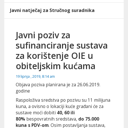
Javni natječaj za Stručnog suradnika
Javni poziv za
sufinanciranje sustava
za korištenje OIE u
obiteljskim kućama
19 lipnja , 2019, 8:14 am
Objava poziva planirana je za 26.06.2019.
godine
Raspoloživa sredstva po pozivu su 11 milijuna
kuna, a ovisno o lokaciji kuće građani će za
sustave moći dobiti
40, 60 ili
80%
bespovratnih sredstava,
do
75.000
kuna
s PDV-om
. Osim postavljanja sustava,