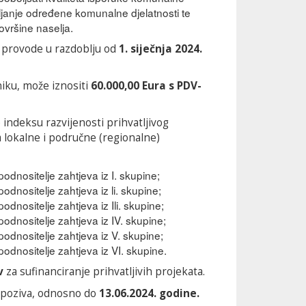
anje određene komunalne djelatnosti te
vršine naselja.
 provode u razdoblju od
1. siječnja 2024.
niku, može iznositi
60.000,00 Eura s PDV-
 indeksu razvijenosti prihvatljivog
a lokalne i područne (regionalne)
odnositelje zahtjeva iz I. skupine;
odnositelje zahtjeva iz li. skupine;
odnositelje zahtjeva iz Ili. skupine;
odnositelje zahtjeva iz IV. skupine;
podnositelje zahtjeva iz V. skupine;
podnositelje zahtjeva iz VI. skupine.
v
za sufinanciranje prihvatljivih projekata.
 poziva, odnosno do
13.06.2024. godine.