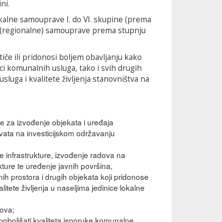
ni.
okalne samouprave I. do VI. skupine (prema
ne (regionalne) samouprave prema stupnju
otiče ili pridonosi boljem obavljanju kako
i komunalnih usluga, tako i svih drugih
sluga i kvalitete življenja stanovništva na
e za izvođenje objekata i uređaja
vata na investicijskom održavanju
 infrastrukture, izvođenje radova na
ture te uređenje javnih površina,
nih prostora i drugih objekata koji pridonose
litete življenja u naseljima jedinice lokalne
ova;
oboljšati kvaliteta isporuke komunalne