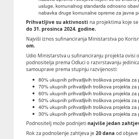
usluge, komunalnog standarda odnosno obavlj
nabavka druge komunalne opreme za javne po
Prihvatljive su aktivnosti
na projektima koje se
do 31. prosinca 2024. godine.
Najviši iznos sufinanciranja Ministarstva po Koris
om.
Udio Ministarstva u sufinanciranju projekta ovisi o
podnositelja prema Odluci o razvrstavanju jedinic
samouprave prema stupnju razvijenosti:
80% ukupnih prihvatljivih troškova projekta za p
70% ukupnih prihvatljivih troškova projekta za p
60% ukupnih prihvatljivih troškova projekta za p
50% ukupnih prihvatljivih troškova projekta za p
40% ukupnih prihvatljivih troškova projekta za 
30% ukupnih prihvatljivih troškova projekta za 
Podnositelj može podnijeti
najviše jedan zahtje
Rok za podnošenje zahtjeva je
20 dana
od objave