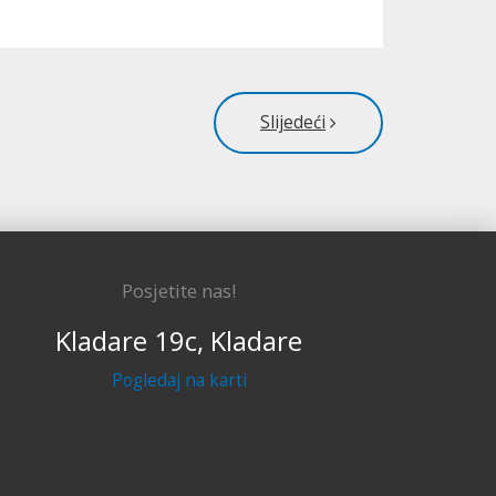
Slijedeći
Posjetite nas!
Kladare 19c, Kladare
Pogledaj na karti