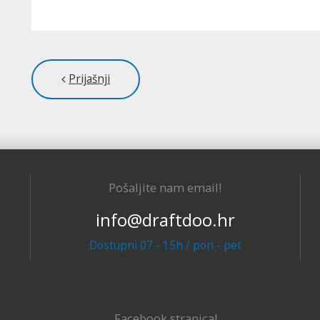
Prijašnji
Pošaljite nam email!
info@draftdoo.hr
Dostupni 07 - 15h / pon - pet
Facebook stranica!