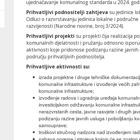
ujednačavanje komunalnog standarda u 2024. godi
Prihvatljivi podnositelji zahtjeva
su jedinice l
Odluci o razvrstavanju jedinica lokalne i područ
razvijenosti (Narodne novine, broj 3/2024).
Prihvatljivi projekti
su projekti čija realizacija p
komunalnih djelatnosti i pružanju odnosno isporuc
aktivnosti koje pridonose podizanju razine javnih u
području prihvatljivih podnositelja.
Prihvatljive aktivnosti su:
izrada projektne i druge tehničke dokumentacij
komunalne infrastrukture i izvođenje većih zah
komunalne infrastrukture;
izvođenje radova i ugradnja uređaja komunalne
investicijskom održavanju komunalne infrastruk
nerazvrstanih cesta, javne rasvjete i drugih jav
podizanju razine javnih usluga i poboljšanju kva
samouprave;
troškovi stručnog nadzora nad izvođenjem rad
nabava opreme i strojeva kojom će se znatno p