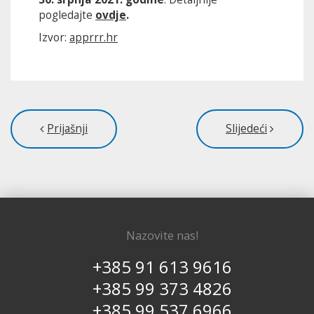
pogledajte
ovdje
.
Izvor:
apprrr.hr
Prijašnji
Slijedeći
Nazovite nas!
+385 91 613 9616
+385 99 373 4826
+385 99 537 6966