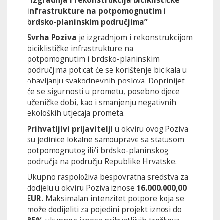
“Izgradnja i rekonstrukcija biciklističke
infrastrukture na potpomognutim i
brdsko-planinskim područjima”
Svrha Poziva
je izgradnjom i rekonstrukcijom
biciklističke infrastrukture na
potpomognutim i brdsko-planinskim
područjima poticat će se korištenje bicikala u
obavljanju svakodnevnih poslova. Doprinijet
će se sigurnosti u prometu, posebno djece
učeničke dobi, kao i smanjenju negativnih
ekoloških utjecaja prometa.
Prihvatljivi prijavitelji
u okviru ovog Poziva
su jedinice lokalne samouprave sa statusom
potpomognutog ili/i brdsko-planinskog
područja na području Republike Hrvatske.
Ukupno raspoloživa bespovratna sredstva za
dodjelu u okviru Poziva iznose
16.000.000,00
EUR.
Maksimalan intenzitet potpore koja se
može dodijeliti za pojedini projekt iznosi do