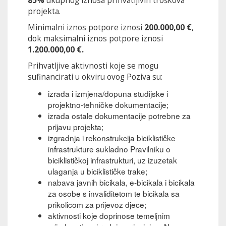
85%
ukupnog iznosa prihvatljivih troškova
projekta.
Minimalni iznos potpore iznosi
200.000,00 €
,
dok maksimalni iznos potpore iznosi
1.200.000,00 €.
Prihvatljive aktivnosti koje se mogu
sufinancirati u okviru ovog Poziva su:
izrada i izmjena/dopuna studijske i
projektno-tehničke dokumentacije;
izrada ostale dokumentacije potrebne za
prijavu projekta;
izgradnja i rekonstrukcija biciklističke
infrastrukture sukladno Pravilniku o
biciklističkoj infrastrukturi, uz izuzetak
ulaganja u biciklističke trake;
nabava javnih bicikala, e-bicikala i bicikala
za osobe s invaliditetom te bicikala sa
prikolicom za prijevoz djece;
aktivnosti koje doprinose temeljnim